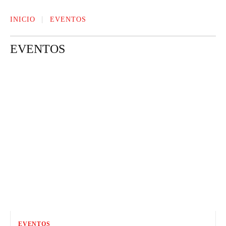
INICIO
EVENTOS
EVENTOS
FARANDULA Y ENTRETENIMIENTO
FASHION
MODA Y BELLEZA
EVENTOS