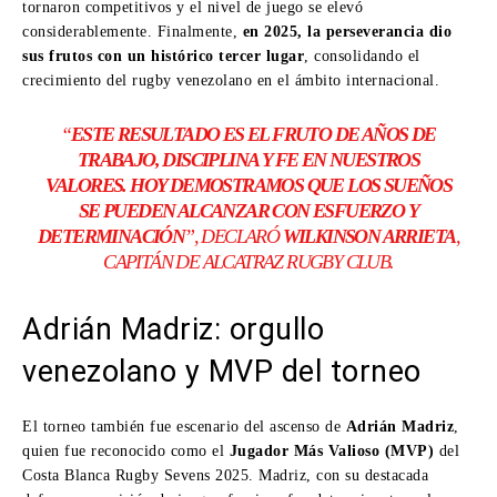
tornaron competitivos y el nivel de juego se elevó
considerablemente. Finalmente,
en 2025, la perseverancia dio
sus frutos con un histórico tercer lugar
, consolidando el
crecimiento del rugby venezolano en el ámbito internacional.
“
ESTE RESULTADO ES EL FRUTO DE AÑOS DE
TRABAJO, DISCIPLINA Y FE EN NUESTROS
VALORES. HOY DEMOSTRAMOS QUE LOS SUEÑOS
SE PUEDEN ALCANZAR CON ESFUERZO Y
DETERMINACIÓN
”, DECLARÓ
WILKINSON ARRIETA
,
CAPITÁN DE ALCATRAZ RUGBY CLUB.
Adrián Madriz: orgullo
venezolano y MVP del torneo
El torneo también fue escenario del ascenso de
Adrián Madriz
,
quien fue reconocido como el
Jugador Más Valioso (MVP)
del
Costa Blanca Rugby Sevens 2025. Madriz, con su destacada