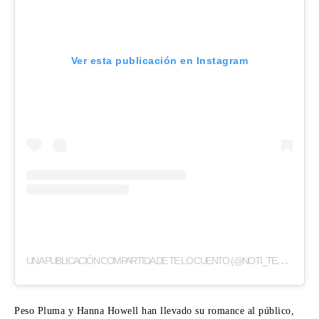
Ver esta publicación en Instagram
U
NA PUBLICACIÓN COMPARTIDA DE TE LO CUENTO (@NOTI_TELOCUENTO)
Peso Pluma y Hanna Howell han llevado su romance al público,