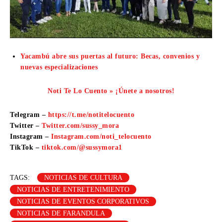
Yacambú abre sus puertas al futuro: Becas, convenios y
nuevas especializaciones
Noti Te Lo Cuento » ¡Únete a nosotros!
Telegram –
https://t.me/notitelocuento
Twitter –
Twitter.com/sussy_mora
Instagram –
Instagram.com/noti_telocuento
TikTok –
tiktok.com/@sussymora1
TAGS:
NOTICIAS DE CULTURA
NOTICIAS DE ENTRETENIMIENTO
NOTICIAS DE EVENTOS CORPORATIVOS
NOTICIAS DE FARANDULA