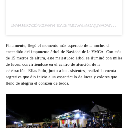
U
NA PUBLICACIÓN COMPARTIDA DE YMCA VALENCIA (@YMCAVALENCIA)
Finalmente, llegó el momento más esperado de la noche: el
encendido del imponente árbol de Navidad de la YMCA. Con más
de 15 metros de altura, este majestuoso árbol se iluminó con miles
de luces, convirtiéndose en el centro de atención de la
celebración. Elías Polo, junto a los asistentes, realizó la cuenta
regresiva que dio inicio a un espectáculo de luces y colores que
llenó de alegría el corazón de todos.