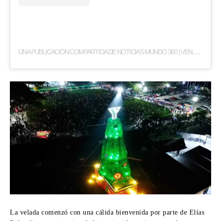
U
NA PUBLICACIÓN COMPARTIDA DE NOTICIAS MUNDO 360 | VENEZUELA | CARABOBO | PANAMÁ (@NOTICIASMUNDO_360)
La velada comenzó con una cálida bienvenida por parte de Elías