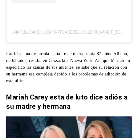
U
NA PUBLICACIÓN COMPARTIDA DE TE LO CUENTO (@NOTI_TELOCUENTO)
Patricia, una destacada cantante de ópera, tenía 87 años. Allison,
de 63 años, residía en Coxsackie, Nueva York. Aunque Mariah no
especificó las causas de sus muertes, se sabe que su relación con
su hermana era compleja debido a los problemas de adicción de
esta última.
Mariah Carey esta de luto dice adiós a
su madre y hermana