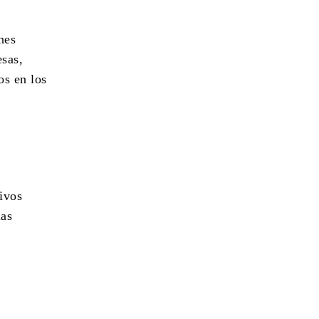
nes
esas,
os en los
ivos
las