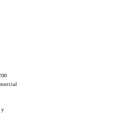
200
mercial
 y