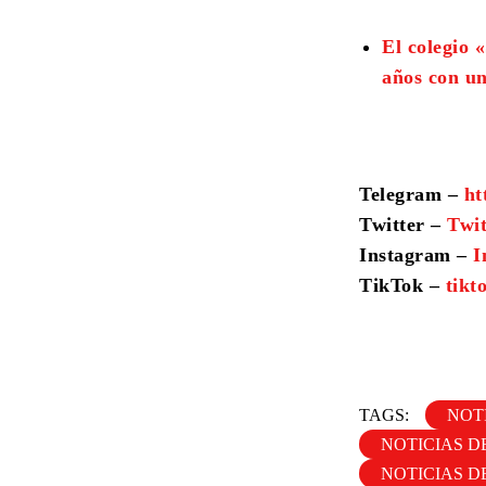
El colegio 
años con un
Telegram –
ht
Twitter –
Twi
Instagram –
I
TikTok –
tik
TAGS:
NOT
NOTICIAS D
NOTICIAS D