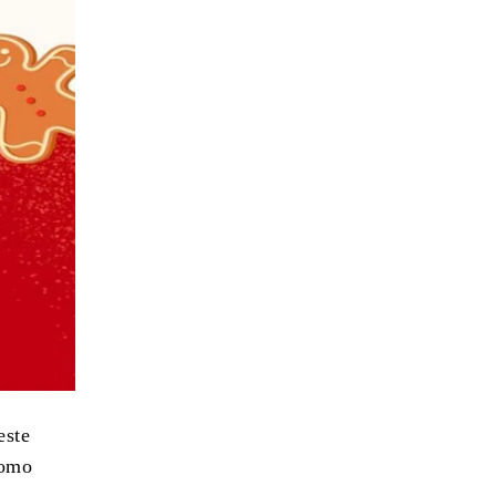
este
como