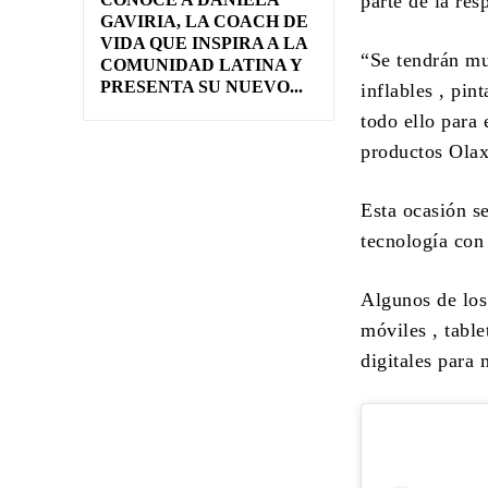
parte de la res
GAVIRIA, LA COACH DE
VIDA QUE INSPIRA A LA
“Se tendrán mu
COMUNIDAD LATINA Y
PRESENTA SU NUEVO...
inflables , pint
todo ello para 
productos Olax
Esta ocasión s
tecnología con
Algunos de los
móviles , table
digitales para 