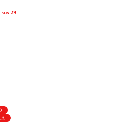
 sus 29
O
LA