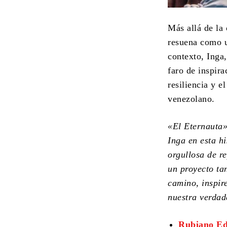
Más allá de la 
resuena como u
contexto, Inga
faro de inspira
resiliencia y e
venezolano.
«El Eternauta»
Inga en esta h
orgullosa de r
un proyecto ta
camino, inspire
nuestra verdad
Rubiano Edi