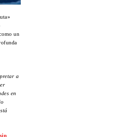
auta»
o
 como un
profunda
pretar a
per
ades en
io
está
sin