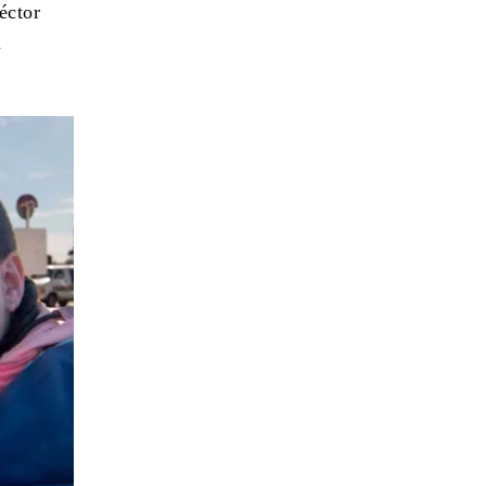
éctor
a