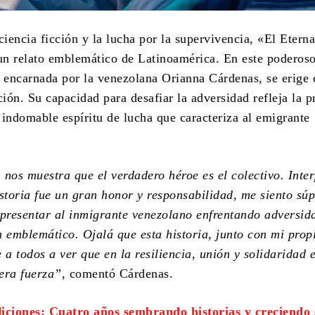
ciencia ficción y la lucha por la supervivencia, «El Etern
n relato emblemático de Latinoamérica. En este poderos
, encarnada por la venezolana Orianna Cárdenas, se erige
ción. Su capacidad para desafiar la adversidad refleja la 
l indomable espíritu de lucha que caracteriza al emigrante
 nos muestra que el verdadero héroe es el colectivo. Inter
istoria fue un gran honor y responsabilidad, me siento sú
epresentar al inmigrante venezolano enfrentando adversid
n emblemático. Ojalá que esta historia, junto con mi prop
 a todos a ver que en la resiliencia, unión y solidaridad 
era fuerza”
, comentó Cárdenas.
ciones: Cuatro años sembrando historias y creciendo 