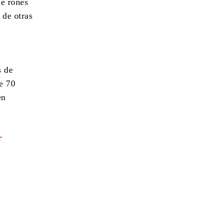
de rones
 de otras
s de
e 70
en
r