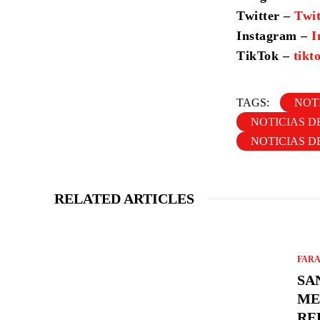
Twitter –
Twi
Instagram –
I
TikTok –
tik
TAGS:
NOT
NOTICIAS D
NOTICIAS D
RELATED ARTICLES
FARA
SA
ME
RE