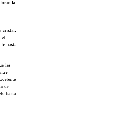
loran la
,
 cristal,
 el
ble hasta
ue les
ntre
excelente
ta de
elo hasta