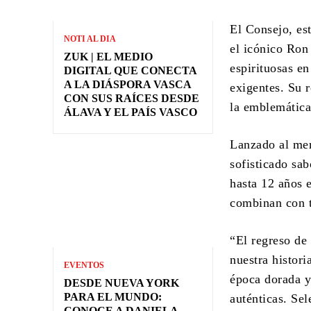
El Consejo, es
NOTI AL DIA
el icónico Ron 
ZUK | EL MEDIO
espirituosas en
DIGITAL QUE CONECTA
A LA DIÁSPORA VASCA
exigentes. Su 
CON SUS RAÍCES DESDE
la emblemática 
ÁLAVA Y EL PAÍS VASCO
Lanzado al mer
sofisticado sa
hasta 12 años 
combinan con t
“El regreso de
nuestra histori
EVENTOS
época dorada y
DESDE NUEVA YORK
PARA EL MUNDO:
auténticas. Sel
CONOCE A DANIELA