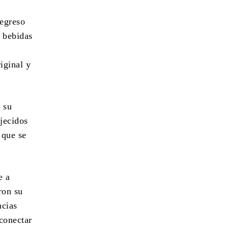
regreso
e bebidas
iginal y
 su
jecidos
 que se
e a
ron su
ncias
econectar