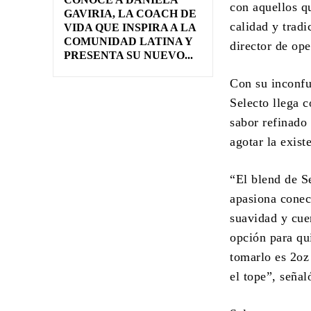
con aquellos qu
GAVIRIA, LA COACH DE
calidad y trad
VIDA QUE INSPIRA A LA
COMUNIDAD LATINA Y
director de op
PRESENTA SU NUEVO...
Con su inconfun
Selecto llega 
sabor refinado 
agotar la exist
“El blend de S
apasiona conec
suavidad y cue
opción para qu
tomarlo es 2oz
el tope”, seña