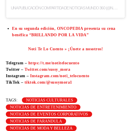
U
NA PUBLICACIÓN COMPARTIDA DE NOTICIAS MUNDO 360 (@NOTICIASMUNDO_360)
En su segunda edición, ONCOPEDIA presenta su cena
benéfica “BRILLANDO POR LA VIDA”
Noti Te Lo Cuento » ¡Únete a nosotros!
Telegram –
https://t.me/notitelocuento
Twitter –
Twitter.com/sussy_mora
Instagram –
Instagram.com/noti_telocuento
TikTok –
tiktok.com/@sussymora1
TAGS:
NOTICIAS CULTURALES
NOTICIAS DE ENTRETENIMIENTO
NOTICIAS DE EVENTOS CORPORATIVOS
NOTICIAS DE FARANDULA
NOTICIAS DE MODA Y BELLEZA