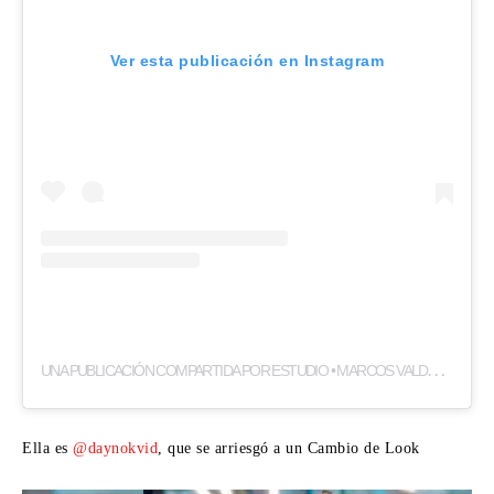
Ver esta publicación en Instagram
U
NA PUBLICACIÓN COMPARTIDA POR ESTUDIO • MARCOS VALDERRAMA (@VALDERRAMAESTUDIO)
Ella es
@daynokvid
, que se arriesgó a un Cambio de Look