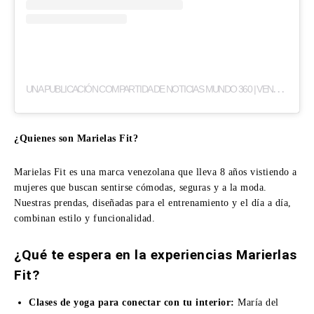
U
NA PUBLICACIÓN COMPARTIDA DE NOTICIAS MUNDO 360 | VENEZUELA | CARABOBO | PANAMÁ (@NOTICIASMUNDO_360)
¿Quienes son Marielas Fit?
Marielas Fit es una marca venezolana que lleva 8 años vistiendo a
mujeres que buscan sentirse cómodas, seguras y a la moda.
Nuestras prendas, diseñadas para el entrenamiento y el día a día,
combinan estilo y funcionalidad.
¿Qué te espera en la experiencias Marierlas
Fit?
Clases de yoga para conectar con tu interior:
María del