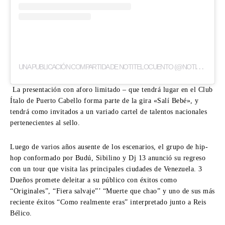
U
NA PUBLICACIÓN COMPARTIDA DE NOTITELOCUENTO (@NOTI_TELOCUENTO)
La presentación con aforo limitado – que tendrá lugar en el Club
Ítalo de Puerto Cabello forma parte de la gira «Salí Bebé», y
tendrá como invitados a un variado cartel de talentos nacionales
pertenecientes al sello.
Luego de varios años ausente de los escenarios, el grupo de hip-
hop conformado por Budú, Sibilino y Dj 13 anunció su regreso
con un tour que visita las principales ciudades de Venezuela. 3
Dueños promete deleitar a su público con éxitos como
“Originales”, “Fiera salvaje”’ “Muerte que chao” y uno de sus más
reciente éxitos “Como realmente eras” interpretado junto a Reis
Bélico.