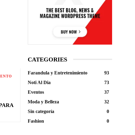
CATEGORIES
Farandula y Entretenimiento
93
IENTO
Noti Al Dia
73
Eventos
37
Moda y Belleza
32
PARA
Sin categoría
0
Fashion
0