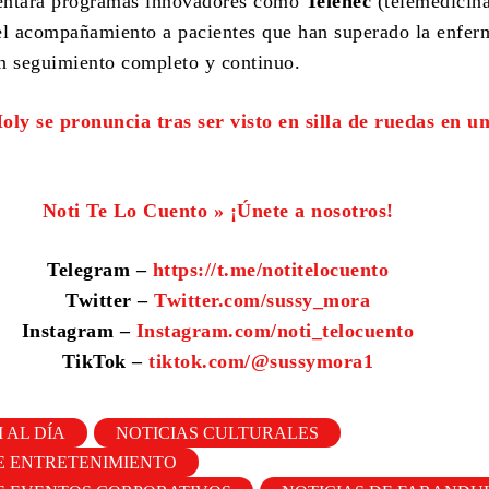
entará programas innovadores como
Telenec
(telemedicin
el acompañamiento a pacientes que han superado la enfer
n seguimiento completo y continuo.
ly se pronuncia tras ser visto en silla de ruedas en u
Noti Te Lo Cuento » ¡Únete a nosotros!
Telegram –
https://t.me/notitelocuento
Twitter –
Twitter.com/sussy_mora
Instagram –
Instagram.com/noti_telocuento
TikTok –
tiktok.com/@sussymora1
 AL DÍA
NOTICIAS CULTURALES
E ENTRETENIMIENTO