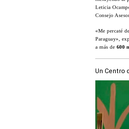
Leticia Ocampo
Consejo Asesor
«Me percaté de
Paraguay», exp
a más de
600 n
Un Centro 