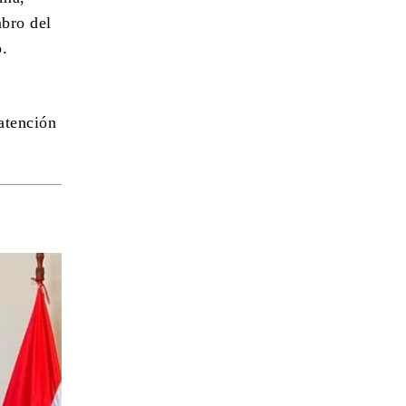
mbro del
o.
atención