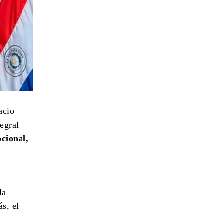
acio
egral
cional,
la
ás, el