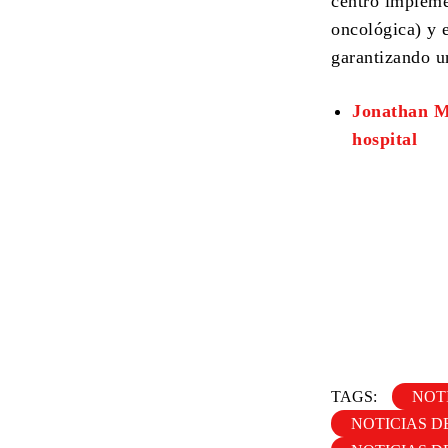
centro implem
oncológica) y 
garantizando u
Jonathan Mo
hospital
TAGS:
NOTI
NOTICIAS D