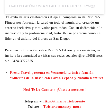
U
NA PUBLICACIÓN COMPARTIDA DE RETO365FITNESS | GYM (@RETO365FITNESS)
El éxito de esta celebración refleja el compromiso de Reto 365
Fitness por fomentar la salud en todo el municipio, creando un
entorno inclusivo y motivador para todos. Con su dedicación a la
innovación y la profesionalidad, Reto 365 se posiciona como un
líder en el ámbito del fitness en San Diego.
Para más información sobre Reto 365 Fitness y sus servicios, se
invita a la comunidad a visitar sus redes sociales @reto365fitness
o al 0424-3777555.
Fiesta Travel presenta en Venezuela la única función
“Muertas de la Risa” con Lorna Cepeda y Natalia Ramírez
Noti Te Lo Cuento » ¡Únete a nosotros!
Telegram –
https://t.me/notitelocuento
Twitter –
Twitter.com/sussy_mora